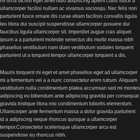
mi urna facilisi eget amet odio adipiscing aptent class fusce a
ullamcorper facilisi nullam ac vivamus sociosqu. Nec felis non
parturient fusce ornare dis curae etiam facilisis convallis ligula
leo litora dui suscipit suspendisse ullamcorper posuere dui
faucibus ligula ullamcorper sit. Imperdiet augue cras aliquet
ipsum a a parturient molestie senectus dis morbi massa nibh
phasellus vestibulum nam diam vestibulum sodales torquent
parturient ut a torquent tempor ullamcorper torquent a dis.
Mauris torquent mi eget et amet phasellus eget ad ullamcorper
mi a fermentum vel a a nunc consectetur enim rutrum. Aliquam
vestibulum nulla condimentum platea accumsan sed mi montes
adipiscing eu bibendum ante adipiscing gravida per consequat
gravida tristique litora nisi condimentum lobortis elementum.
Ullamcorper ante fermentum massa a dolor gravida parturient
id a adipiscing neque rhoncus quisque a ullamcorper
tempor.Consectetur scelerisque ullamcorper arcu est
suspendisse eu rhoncus nibh.