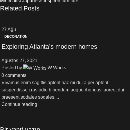
Minimalist Japanese-inspired furniture
Related Posts
27
Ağu
DECORATION
Exploring Atlanta’s modern homes
Ağustos 27, 2021
Posted by
W Works
0
comments
Vivamus enim sagittis aptent hac mi dui a per aptent
suspendisse cras odio bibendum augue rhoncus laoreet dui
praesent sodales sodales....
Continue reading
Bir yanıt yazın